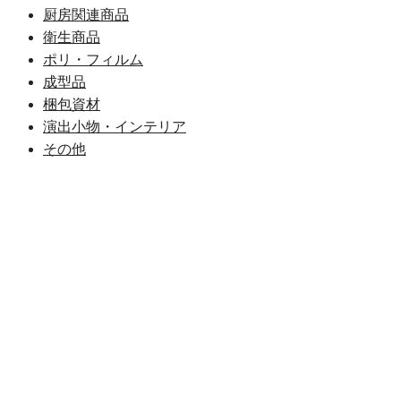
厨房関連商品
衛生商品
ポリ・フィルム
成型品
梱包資材
演出小物・インテリア
その他
お問い合わせ
CONTACT
営業時間 8:30～17:30（日祝定休）