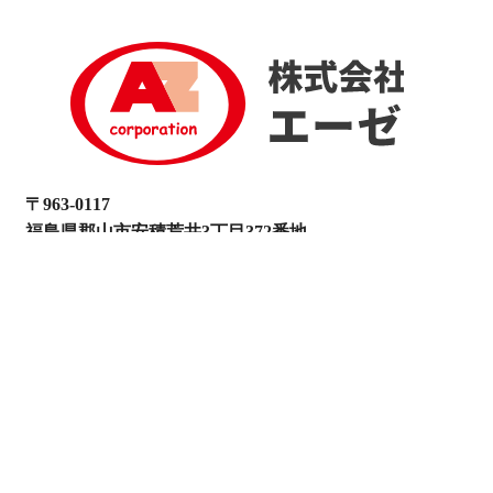
電話でお問い合わせ
024-937-0333
メールでお問い合わせ
〒963-0117
福島県郡山市安積荒井3丁目372番地
私たちについて
取り扱い商品
取り扱い商品一覧
業務用食器
厨房関連商品
衛生商品
ポリ・フィルム
成型品